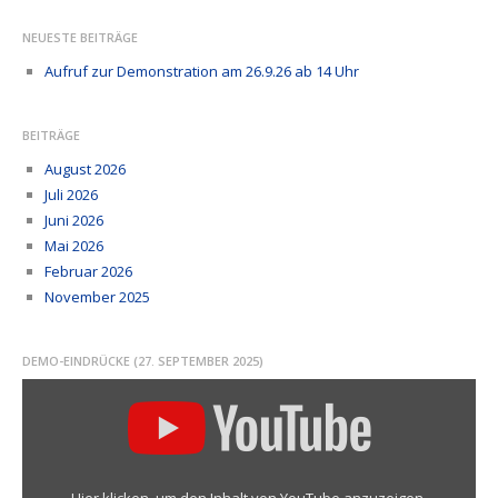
NEUESTE BEITRÄGE
Aufruf zur Demonstration am 26.9.26 ab 14 Uhr
BEITRÄGE
August 2026
Juli 2026
Juni 2026
Mai 2026
Februar 2026
November 2025
DEMO-EINDRÜCKE (27. SEPTEMBER 2025)
Inhalt
von
YouTube
anzeigen