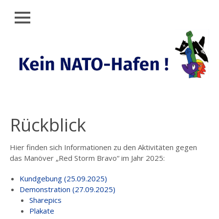
Schließen
Zum
AKTUELLES
Inhalt
springen
KEIN
NATO-
HAFEN
RÜCKBLICK
KUNDGEBUNG
Rückblick
(25.09.25)
DEMO (27.09.25)
Hier finden sich Informationen zu den Aktivitäten gegen
das Manöver „Red Storm Bravo“ im Jahr 2025:
SHAREPICS
Kundgebung (25.09.2025)
PLAKATE
Demonstration (27.09.2025)
Sharepics
UNTERSTÜTZER:INNEN
DES DEMO-
Plakate
AUFRUFS