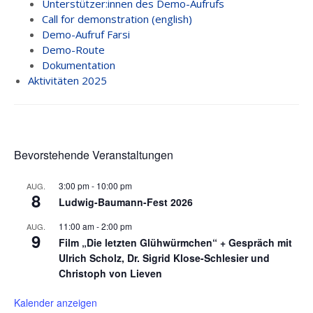
Unterstützer:innen des Demo-Aufrufs
Call for demonstration (english)
CALL FOR
Demo-Aufruf Farsi
DEMONSTRATION
Demo-Route
(ENGLISH)
Dokumentation
Aktivitäten 2025
DEMO-AUFRUF
FARSI
DEMO-ROUTE
DOKUMENTATION
Bevorstehende Veranstaltungen
AKTIVITÄTEN 2025
3:00 pm
-
10:00 pm
AUG.
8
Ludwig-Baumann-Fest 2026
INFOS
11:00 am
-
2:00 pm
AUG.
RED STORM BRAVO
9
Film „Die letzten Glühwürmchen“ + Gespräch mit
Ulrich Scholz, Dr. Sigrid Klose-Schlesier und
ARBEITSSICHERSTELLUNGSGESETZ
Christoph von Lieven
PRESSESPIEGEL
Kalender anzeigen
MITMACHEN