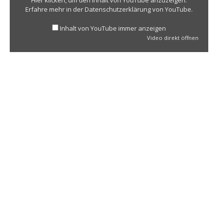
Hier klicken, um den Inhalt von YouTube anzuzeigen.
Erfahre mehr in der
Datenschutzerklärung von YouTube
.
Inhalt von YouTube immer anzeigen
Video direkt öffnen