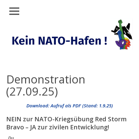
Schließen
Zum
AKTUELLES
Inhalt
springen
KEIN
NATO-
HAFEN
RÜCKBLICK
KUNDGEBUNG
Demonstration
(25.09.25)
(27.09.25)
DEMO (27.09.25)
SHAREPICS
Download: Aufruf als PDF (Stand: 1.9.25)
PLAKATE
NEIN zur NATO-Kriegsübung Red Storm
Bravo –
JA zur zivilen Entwicklung!
UNTERSTÜTZER:INNEN
DES DEMO-
„
Du.
AUFRUFS