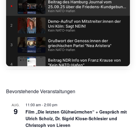
Beitrag des Hamburg Journal vom
1
25.09.25 über die Friedens-Kundgebung
Kein NATO-Hafen
am Marie-Jonas-Platz
Demo-Aufruf von Mitstreiter:innen der
2
Uni Köln: Sagt NEIN!
Kein NATO-Hafen
Grußwort der Genoss:innen der
3
griechischen Partei "Nea Aristera"
Kein NATO-Hafen
Beitrag NDR Info von Franz Krause von
4
"Kein NATO-Hafen"
Kein NATO-Hafen
Banner-Aktion auf der Elbphilharmonie am
5
25.09.2025
Kein NATO-Hafen
Bevorstehende Veranstaltungen
Demoaufruf für den 27.09. der
6
Mitstreiter:innen des SDS Oldenburg
11:00 am
-
2:00 pm
AUG.
Kein NATO-Hafen
9
Film „Die letzten Glühwürmchen“ + Gespräch mit
Ulrich Scholz, Dr. Sigrid Klose-Schlesier und
Banneraufhängung gegen NATO-
7
Kriegsübung am Kriegsklotz in Hamburg
Christoph von Lieven
Kein NATO-Hafen