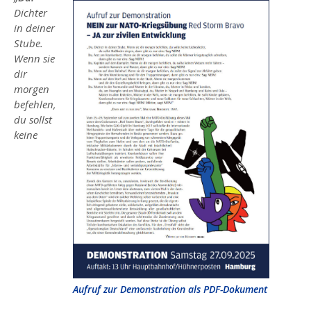
Dichter
CALL FOR
in deiner
DEMONSTRATION
Stube.
(ENGLISH)
Wenn sie
dir
DEMO-AUFRUF
morgen
FARSI
befehlen,
du sollst
DEMO-ROUTE
keine
DOKUMENTATION
AKTIVITÄTEN 2025
INFOS
RED STORM BRAVO
ARBEITSSICHERSTELLUNGSGESETZ
PRESSESPIEGEL
Aufruf zur Demonstration als PDF-Dokument
MITMACHEN