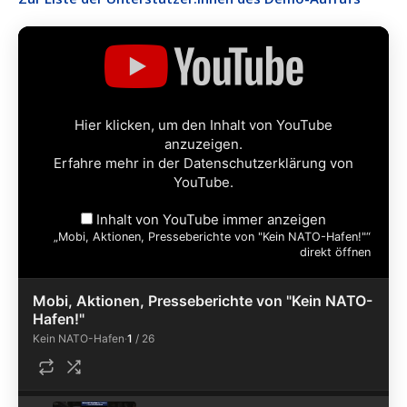
„Mobi,
Aktionen,
Presseberichte
von
"Kein
Hier klicken, um den Inhalt von YouTube
NATO-
anzuzeigen.
Hafen!"“
Erfahre mehr in der
Datenschutzerklärung von
von
YouTube
.
YouTube
anzeigen
Inhalt von YouTube immer anzeigen
„Mobi, Aktionen, Presseberichte von "Kein NATO-Hafen!"“
direkt öffnen
Mobi, Aktionen, Presseberichte von "Kein NATO-
Hafen!"
Kein NATO-Hafen
·
1
/
26