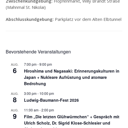
Zwischenkundgebung:
Hopfenmarkt, Willy Brandt Straße
(Mahnmal St. Nikolai)
CALL FOR
DEMONSTRATION
Abschlusskundgebung:
Parkplatz vor dem Alten Elbtunnel
(ENGLISH)
DEMO-AUFRUF
FARSI
DEMO-ROUTE
Bevorstehende Veranstaltungen
DOKUMENTATION
7:00 pm
-
9:00 pm
AUG.
6
Hiroshima und Nagasaki: Erinnerungskulturen in
AKTIVITÄTEN 2025
Japan + Nukleare Aufrüstung und atomare
INFOS
Bedrohung
3:00 pm
-
10:00 pm
AUG.
RED STORM BRAVO
8
Ludwig-Baumann-Fest 2026
ARBEITSSICHERSTELLUNGSGESETZ
11:00 am
-
2:00 pm
AUG.
9
Film „Die letzten Glühwürmchen“ + Gespräch mit
PRESSESPIEGEL
Ulrich Scholz, Dr. Sigrid Klose-Schlesier und
MITMACHEN