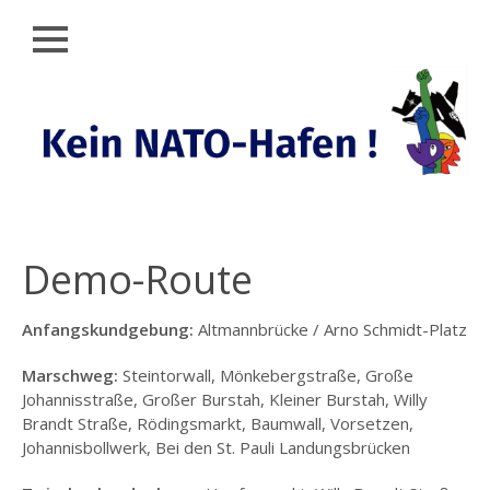
Schließen
Zum
AKTUELLES
Inhalt
springen
KEIN
NATO-
HAFEN
RÜCKBLICK
KUNDGEBUNG
Demo-Route
(25.09.25)
DEMO (27.09.25)
Anfangskundgebung:
Altmannbrücke / Arno Schmidt-Platz
SHAREPICS
Marschweg:
Steintorwall, Mönkebergstraße, Große
Johannisstraße, Großer Burstah, Kleiner Burstah, Willy
PLAKATE
Brandt Straße, Rödingsmarkt, Baumwall, Vorsetzen,
Johannisbollwerk, Bei den St. Pauli Landungsbrücken
UNTERSTÜTZER:INNEN
DES DEMO-
AUFRUFS