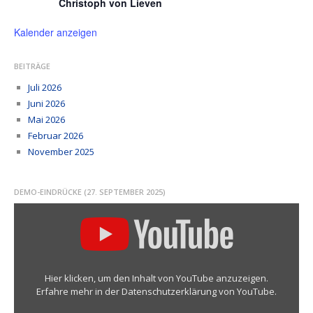
Christoph von Lieven
Kalender anzeigen
BEITRÄGE
Juli 2026
Juni 2026
Mai 2026
Februar 2026
November 2025
DEMO-EINDRÜCKE (27. SEPTEMBER 2025)
Inhalt
von
YouTube
anzeigen
Hier klicken, um den Inhalt von YouTube anzuzeigen.
Erfahre mehr in der
Datenschutzerklärung von YouTube
.