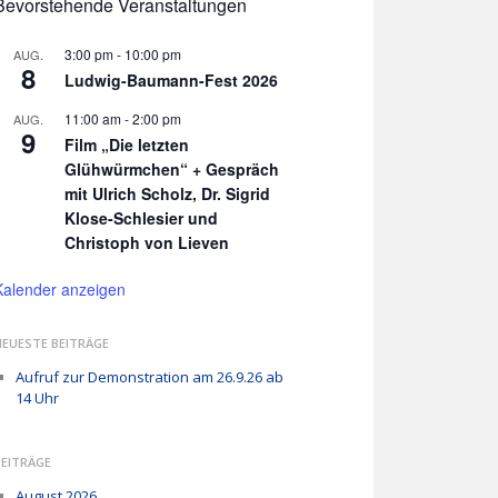
Bevorstehende Veranstaltungen
3:00 pm
-
10:00 pm
AUG.
8
Ludwig-Baumann-Fest 2026
11:00 am
-
2:00 pm
AUG.
9
Film „Die letzten
Glühwürmchen“ + Gespräch
mit Ulrich Scholz, Dr. Sigrid
Klose-Schlesier und
Christoph von Lieven
Kalender anzeigen
NEUESTE BEITRÄGE
Aufruf zur Demonstration am 26.9.26 ab
14 Uhr
BEITRÄGE
August 2026