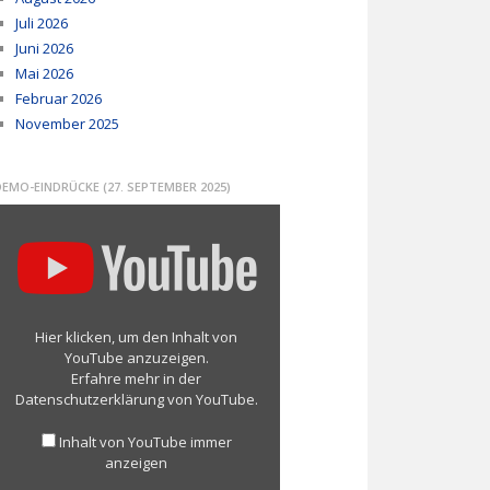
Juli 2026
Juni 2026
Mai 2026
Februar 2026
November 2025
DEMO-EINDRÜCKE (27. SEPTEMBER 2025)
nhalt
on
YouTube
nzeigen
Hier klicken, um den Inhalt von
YouTube anzuzeigen.
Erfahre mehr in der
Datenschutzerklärung von YouTube
.
Inhalt von YouTube immer
anzeigen