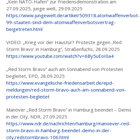
„Kein NATO-Hafen“ zur Friedensdemonstration am
27.09.2025, junge welt, 29.09.2025
CALL FOR
https://www.jungewelt.de/artikel/509318.atomwaffenverbot-
DEMONSTRATION
99-staaten-sind-dem-atomwaffenverbotsvertrag-
(ENGLISH)
beigetreten.html
DEMO-AUFRUF
VIDEO: „Krieg vor der Haustür? Proteste gegen ‚Red
FARSI
Storm Bravo‘ in Hamburg“, Straßenfuchs, 28.09.2025
DEMO-ROUTE
https://www.youtube.com/watch?v=6By5uEoI0a4
DOKUMENTATION
„Red Storm Bravo“ auch am Sonnabend von Protesten
begleitet, EPD, 28.09.2025
AKTIVITÄTEN 2025
https://www.evangelische-friedensarbeit.de/epd-
meldungen/red-storm-bravo-auch-am-sonnabend-von-
INFOS
protesten-begleitet
RED STORM BRAVO
Manöver „Red Storm Bravo“ in Hamburg beendet – Demo
ARBEITSSICHERSTELLUNGSGESETZ
in der City, NDR, 27.09.2025
https://www.ndr.de/nachrichten/hamburg/manoever-red-
PRESSESPIEGEL
storm-bravo-in-hamburg-beendet-demo-in-der-
city,redstormbravo-106.html
MITMACHEN