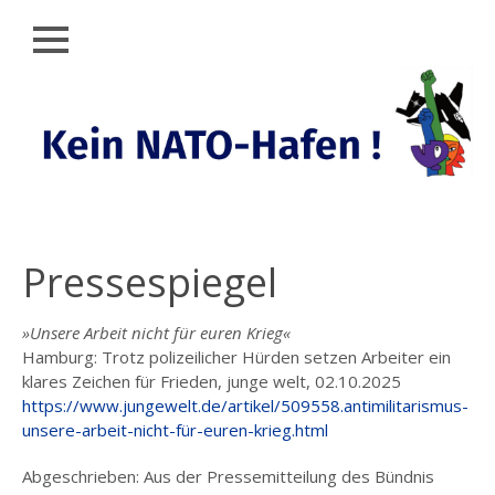
Schließen
Zum
AKTUELLES
Inhalt
springen
KEIN
NATO-
HAFEN
RÜCKBLICK
KUNDGEBUNG
Pressespiegel
(25.09.25)
DEMO (27.09.25)
»Unsere Arbeit nicht für euren Krieg«
Hamburg: Trotz polizeilicher Hürden setzen Arbeiter ein
SHAREPICS
klares Zeichen für Frieden, junge welt, 02.10.2025
https://www.jungewelt.de/artikel/509558.antimilitarismus-
PLAKATE
unsere-arbeit-nicht-für-euren-krieg.html
UNTERSTÜTZER:INNEN
DES DEMO-
Abgeschrieben: Aus der Pressemitteilung des Bündnis
AUFRUFS